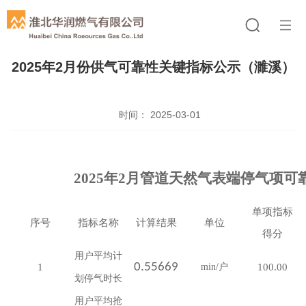
2025年2月份供气可靠性关键指标公示（濉溪）
时间： 2025-03-01
2025年2月管道天然气表端停气项可
单项指标
序号
指标名称
计算结果
单位
得分
用户平均计
0.55669
1
min/户
100.00
划停气时长
用户平均抢