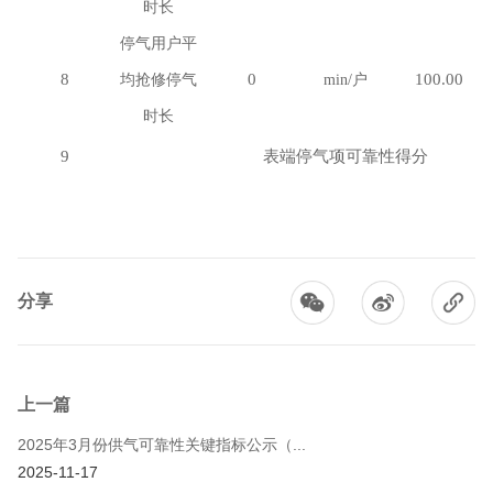
时长
停气用户平
8
0
100.00
均抢修停气
min/户
时长
9
表端停气项可靠性得分
分享
上一篇
2025年3月份供气可靠性关键指标公示（...
2025-11-17