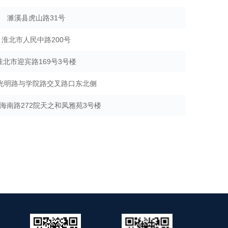
濉溪县虎山路31号
淮北市人民中路200号
淮北市迎宾路169号3号楼
光明路与学院路交叉路口东北侧
海南路272院天之和凤雅苑3号楼