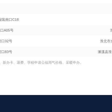
装南口C18
口A05号
口32号
淮北市
口83号
濉溪县淮
、新办卡、退费、学校申请公福用气价格、采暖申办。