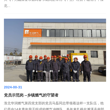
北...
2024-00-31
党员示范岗 --乡镇燃气的守望者
淮北华润燃气第四党支部的党员马磊同志带领着这样一支队伍，他
们是由14名青年骨干组成的燃气冲锋队，多年来扎根在濉溪县南部