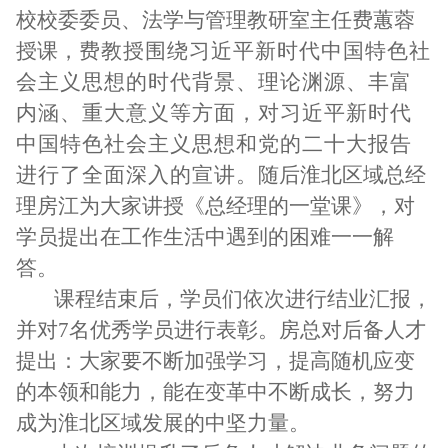
校校委委员、法学与管理教研室主任费蕙蓉
授课
，
费教授围绕习近平新时代中国特色社
会主义思想的时代背景、理论渊源、丰富
内涵、重大意义
等
方面，对习近平新时代
中国特色社会主义思想和党的二十大报告
进行了全面深入的宣讲。
随后淮北区域总经
理房江为大家讲授
《总经理的一堂课》，
对
学员提出在工作
生活
中遇到的困难
一一
解
答
。
课程结束后，
学员
们
依次进行结业汇报，
并对
7名
优秀学员进行表彰。
房总对后备人才
提出：大家要不断加强学习，提高随机应变
的本领和能力，能在变革中不断成长，努力
成为淮北区域发展的中坚力量。