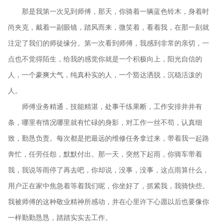
那是我第一次见到师傅，那天，你骑着一辆蓝色铃木，身着时
尚夹克，戴着一副眼镜，踏风而来，微笑着，看着我，在那一刻就
注定了我们的师徒缘分。第一次看到师傅，我感到非常的亲切，一
点也不觉得陌生，给我的感觉你就是一个积极向上，阳光自信的
人，一个豪爽大气，纯真朴实的人，一个豁达洒脱，沉稳活泼的
人。
师傅业务精通，技能精湛，处事干练果断，工作安排井井有
条，哪里有情况哪里就有忙碌的身影，对工作一丝不苟，认真细
致，勤恳负责。每次都是把最远的维修任务拿过来，带着我一起路
奔忙，任劳任怨，默默付出。那一天，突然下起雨，你骑车带着
我，我说等雨停了再去吧，你却说，没事，没事，这点雨算什么，
用户正在家中焦急着等着我们呢，你坐好了，抓紧我，我骑快些。
我被师傅的这种敬业精神所感动，并在心里许下心愿以后也要像你
一样勤勤恳恳，踏踏实实去工作。